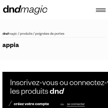
configurateur
/
produits
/
poignées de portes
catalogues
appia
produits
tour virtuel
tutoriels vidéos
poignées de tirage personnalisées
Inscrivez-vous ou connectez-
autre
les produits
dn
d
créez votre compte
ou
se connecter
FR