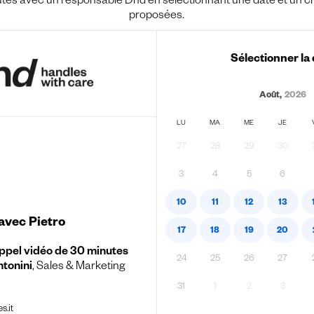
es avec un responsable Dnd en sélectionnant une date et un crén
proposées.