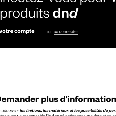
nectez-vous pour v
 produits
dn
d
 votre compte
se connecter
ou
emander plus d'informatio
z découvrir
les finitions, les matériaux et les possibilités de pe