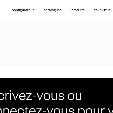
configurateur
catalogues
produits
tour virtuel
poignées de t
crivez-vous ou