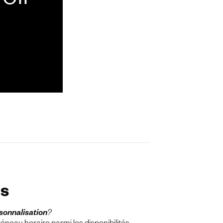
oir
ns
rsonnalisation
?