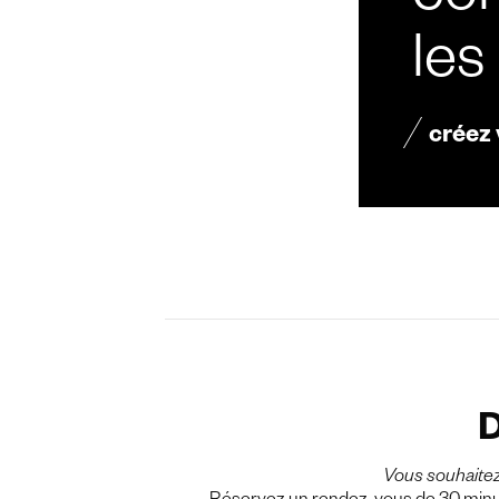
con
les
créez
D
Vous souhaite