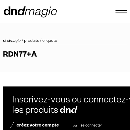
configurateur
/
produits
/
cliquets
catalogues
RDN77+A
produits
tour virtuel
tutoriels vidéos
poignées de tirage personnalisées
Inscrivez-vous ou connectez-
autre
les produits
dn
d
créez votre compte
ou
se connecter
FR