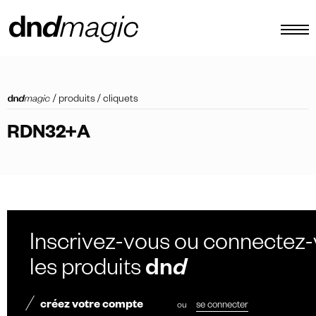
configurateur
/
produits
/
cliquets
catalogues
RDN32+A
produits
tour virtuel
tutoriels vidéos
poignées de tirage personnalisées
Inscrivez-vous ou connectez-
autre
les produits
dn
d
créez votre compte
ou
se connecter
FR