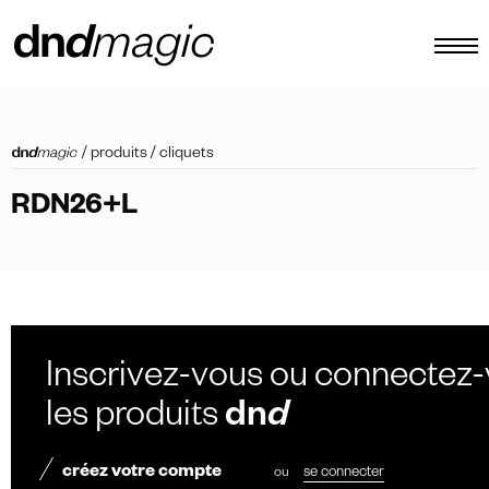
configurateur
/
produits
/
cliquets
catalogues
RDN26+L
produits
tour virtuel
tutoriels vidéos
poignées de tirage personnalisées
Inscrivez-vous ou connectez-
autre
les produits
dn
d
créez votre compte
ou
se connecter
FR