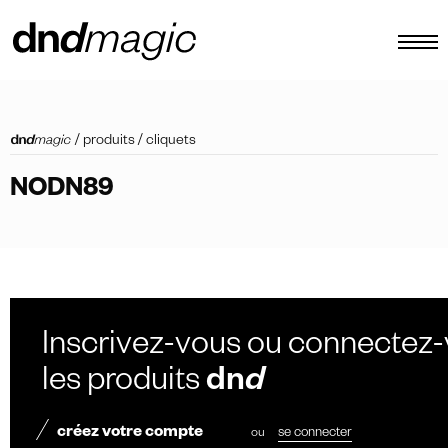
configurateur
/
produits
/
cliquets
catalogues
NODN89
produits
tour virtuel
tutoriels vidéos
poignées de tirage personnalisées
Inscrivez-vous ou connectez-
autre
les produits
dn
d
créez votre compte
ou
se connecter
FR