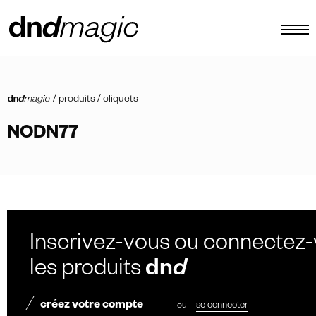
configurateur
/
produits
/
cliquets
catalogues
NODN77
produits
tour virtuel
tutoriels vidéos
poignées de tirage personnalisées
Inscrivez-vous ou connectez-
autre
les produits
dn
d
créez votre compte
ou
se connecter
FR