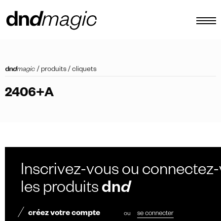
configurateur
/
produits
/
cliquets
catalogues
2406+A
produits
tour virtuel
tutoriels vidéos
poignées de tirage personnalisées
Inscrivez-vous ou connectez-
autre
les produits
dn
d
créez votre compte
ou
se connecter
FR