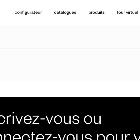
configurateur
catalogues
produits
tour virtuel
poignées de t
crivez-vous ou