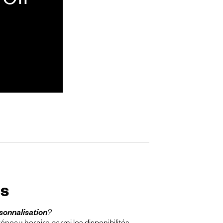
oir
ns
rsonnalisation
?