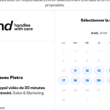
es avec un responsable Dnd en sélectionnant une date et un crén
proposées.