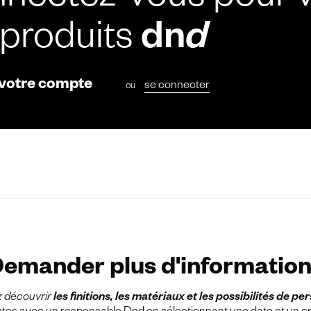
nectez-vous pour v
 produits
dn
d
 votre compte
se connecter
ou
emander plus d'informatio
z découvrir
les finitions, les matériaux et les possibilités de pe