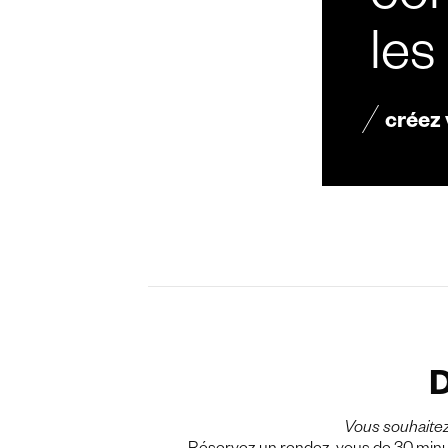
con
les
créez
D
Vous souhaite