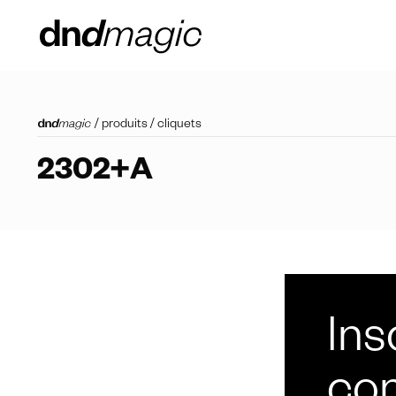
/
produits
/
cliquets
2302+A
Ins