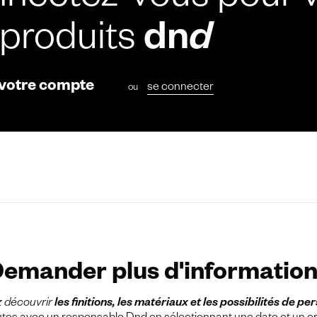
nectez-vous pour v
 produits
dn
d
 votre compte
se connecter
ou
emander plus d'informatio
z découvrir
les finitions, les matériaux et les possibilités de pe