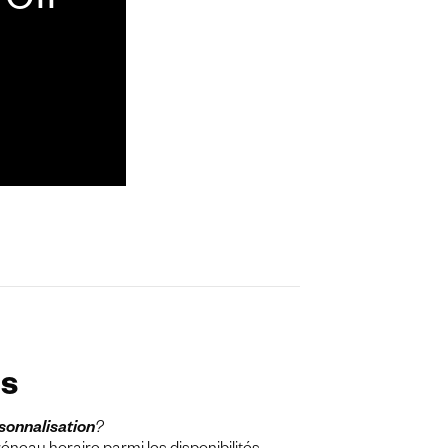
oir
ns
rsonnalisation
?