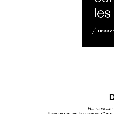
con
les
créez
D
Vous souhaite