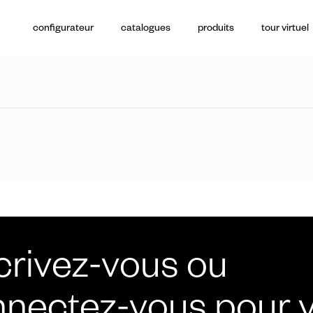
configurateur
catalogues
produits
tour virtuel
poignées de t
crivez-vous ou