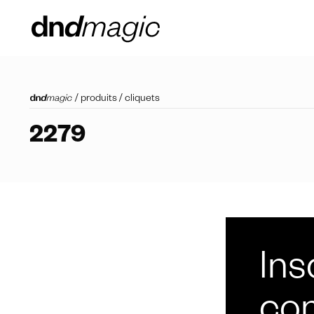
/
produits
/
cliquets
2279
Ins