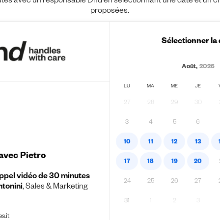
es avec un responsable Dnd en sélectionnant une date et un crén
proposées.