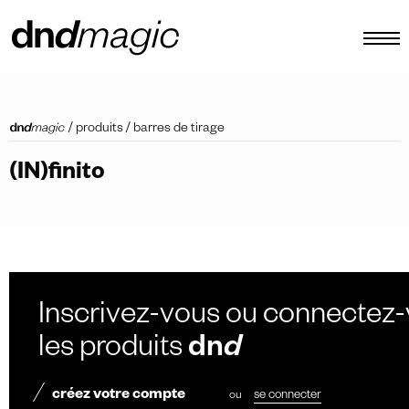
configurateur
/
produits
/
barres de tirage
catalogues
(IN)finito
produits
tour virtuel
tutoriels vidéos
poignées de tirage personnalisées
Inscrivez-vous ou connectez-
autre
les produits
dn
d
créez votre compte
ou
se connecter
FR