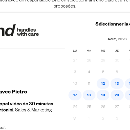
es avec un responsable Dnd en sélectionnant une date et un crén
proposées.