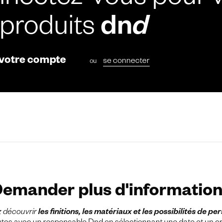
nectez-vous pour v
 produits
dn
d
 votre compte
se connecter
ou
emander plus d'informatio
z découvrir
les finitions, les matériaux et les possibilités de pe