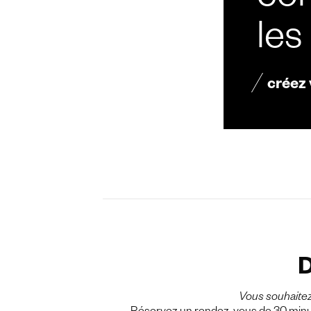
con
les
créez
D
Vous souhaite