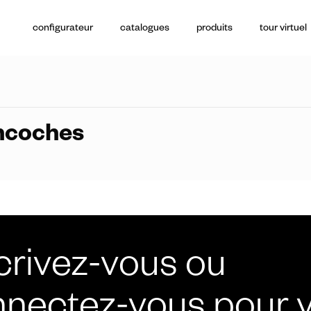
configurateur
catalogues
produits
tour virtuel
poignées de t
ncoches
crivez-vous ou