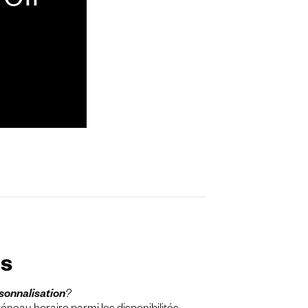
oir
ns
rsonnalisation
?