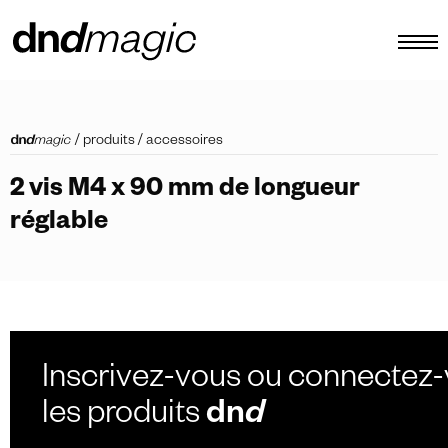
configurateur
/
produits
/
accessoires
catalogues
2 vis M4 x 90 mm de longueur
produits
réglable
tour virtuel
tutoriels vidéos
poignées de tirage personnalisées
autre
Inscrivez-vous ou connectez-
les produits
dn
d
FR