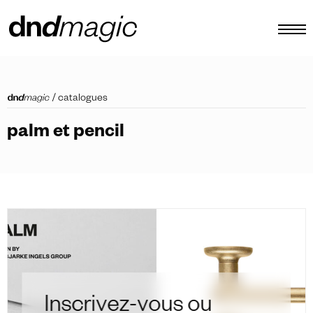
configurateur
/
catalogues
catalogues
palm et pencil
produits
tour virtuel
tutoriels vidéos
poignées de tirage personnalisées
autre
Inscrivez-vous ou
FR