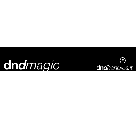
Dnd Martinelli S.r.l.
Via Piani di Mura, 2
25070 – Casto (BS)
Italia
t. +39 0365 899113
info@dndhandles.it
Abonnez-vous à la newsletter