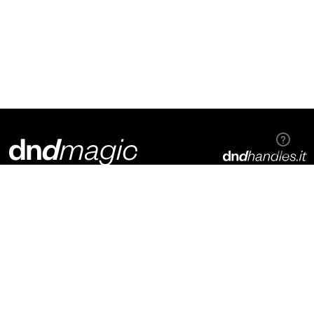
Dnd Martinelli S.r.l.
Via Piani di Mura, 2
25070 – Casto (BS)
Italia
t. +39 0365 899113
info@dndhandles.it
Abonnez-vous à la newsletter