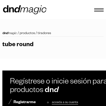
configurador
/
productos
/
tiradores
catálogos
tube round
productos
tour virtual
vídeos tutoriales
tiradores personalizados
Regístrese o inicie sesión para
otro
productos
dn
d
Registrarme
o
acceda a su cuenta
ES