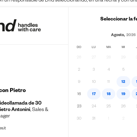
on un responsable de Dnd seleccionando, en una fecha y con una 