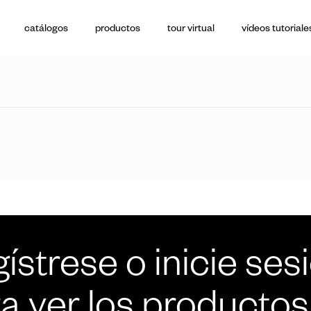
catálogos
productos
tour virtual
vídeos tutoriale
ístrese o inicie ses