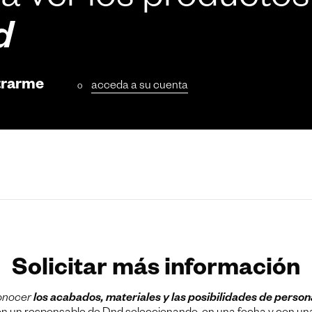
a ver los productos
d
trarme
acceda a su cuenta
o
Solicitar más información
onocer
los acabados, materiales y las posibilidades de person