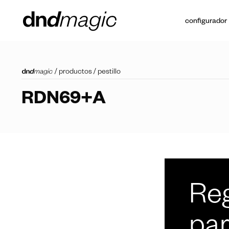
configurador
/
productos
/
pestillo
RDN69+A
Reg