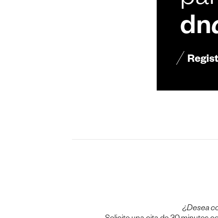
par
dn
Regis
¿Desea c