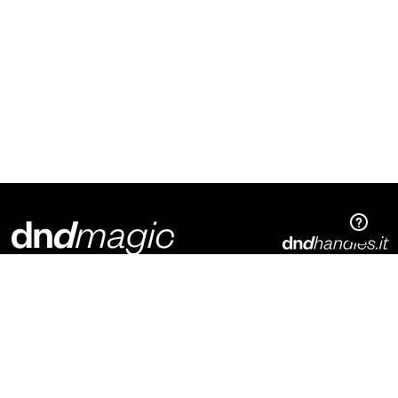
Dnd Martinelli S.r.l.
Via Piani di Mura, 2
25070 – Casto (BS)
Italia
t. +39 0365 899113
info@dndhandles.it