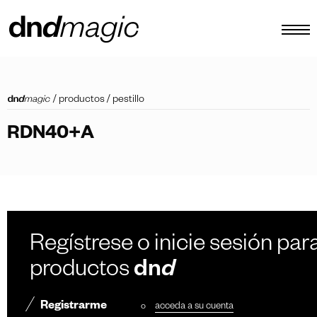
configurador
/
productos
/
pestillo
catálogos
RDN40+A
productos
tour virtual
vídeos tutoriales
tiradores personalizados
Regístrese o inicie sesión para
otro
productos
dn
d
Registrarme
o
acceda a su cuenta
ES