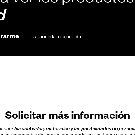
a ver los productos
d
trarme
acceda a su cuenta
o
Solicitar más información
onocer
los acabados, materiales y las posibilidades de person