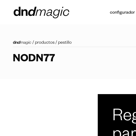
configurador
/
productos
/
pestillo
NODN77
Reg