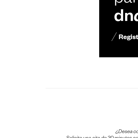
par
dn
Regis
¿Desea c