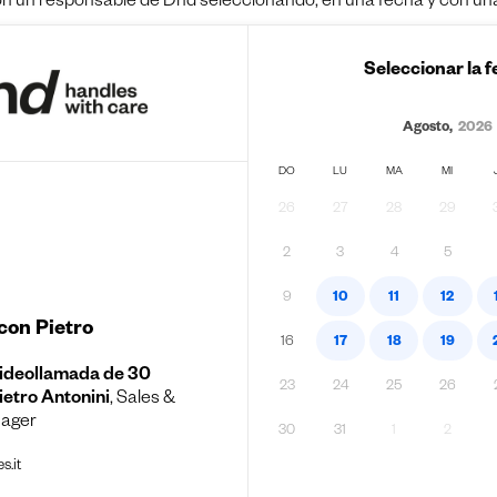
on un responsable de Dnd seleccionando, en una fecha y con una 