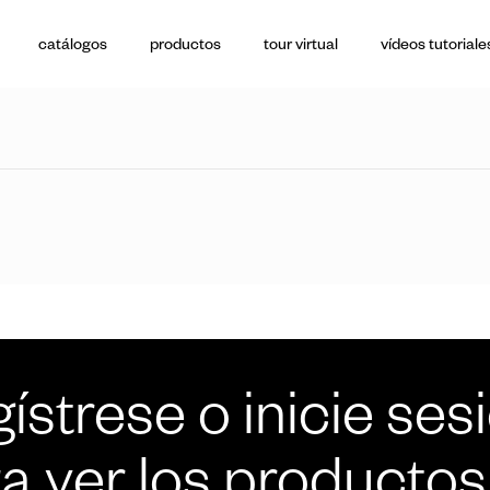
catálogos
productos
tour virtual
vídeos tutoriale
ístrese o inicie ses