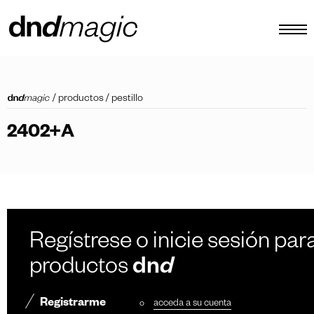
configurador
/
productos
/
pestillo
catálogos
2402+A
productos
tour virtual
vídeos tutoriales
tiradores personalizados
Regístrese o inicie sesión para
otro
productos
dn
d
Registrarme
o
acceda a su cuenta
ES