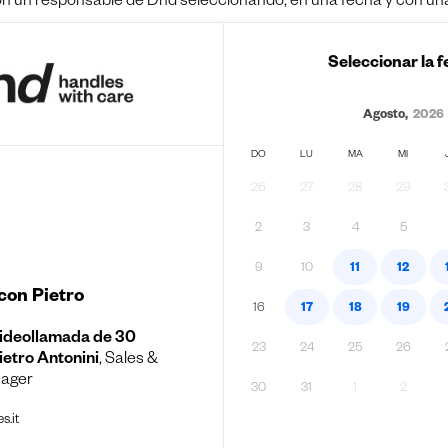
on un responsable de Dnd seleccionando, en una fecha y con una 