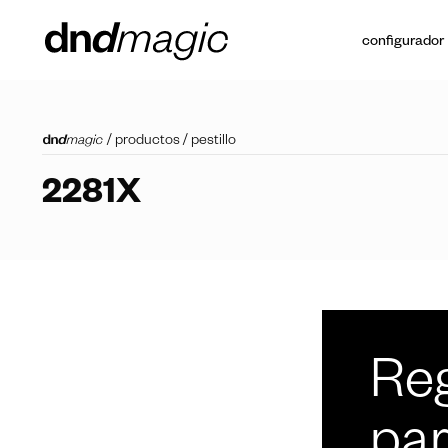
configurador
/
productos
/
pestillo
2281X
Reg