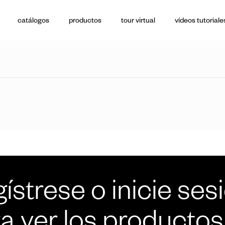
catálogos
productos
tour virtual
vídeos tutoriale
ístrese o inicie ses