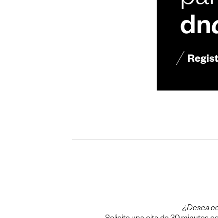
par
dn
Regis
¿Desea c