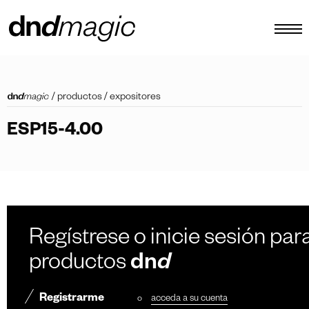
configurador
/
productos
/
expositores
catálogos
ESP15-4.00
productos
tour virtual
vídeos tutoriales
tiradores personalizados
Regístrese o inicie sesión para
otro
productos
dn
d
Registrarme
o
acceda a su cuenta
ES