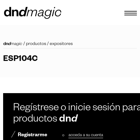
configurador
/
productos
/
expositores
catálogos
ESP104C
productos
tour virtual
vídeos tutoriales
tiradores personalizados
Regístrese o inicie sesión para
otro
productos
dn
d
Registrarme
o
acceda a su cuenta
ES