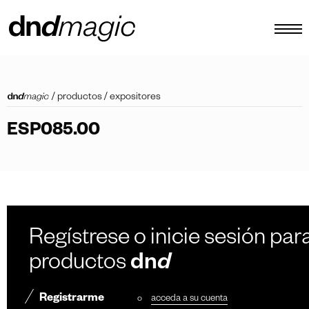
configurador
/
productos
/
expositores
catálogos
ESP085.00
productos
tour virtual
vídeos tutoriales
tiradores personalizados
Regístrese o inicie sesión para
otro
productos
dn
d
Registrarme
o
acceda a su cuenta
ES