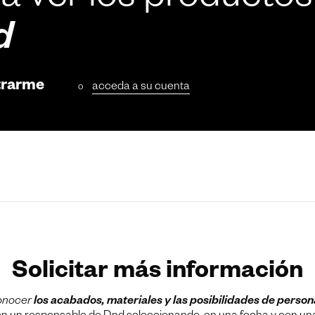
a ver los productos
d
trarme
acceda a su cuenta
o
Solicitar más información
onocer
los acabados, materiales y las posibilidades de person