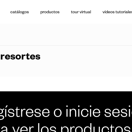
catálogos
productos
tour virtual
vídeos tutoriale
 resortes
ístrese o inicie ses