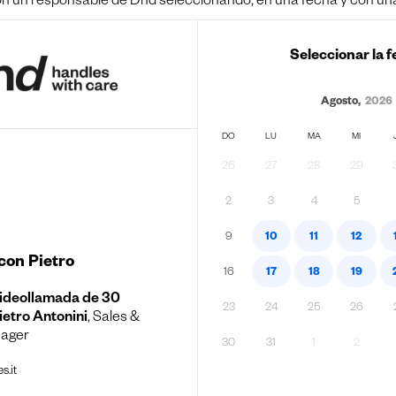
on un responsable de Dnd seleccionando, en una fecha y con una 