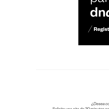
par
dn
Regis
¿Desea c