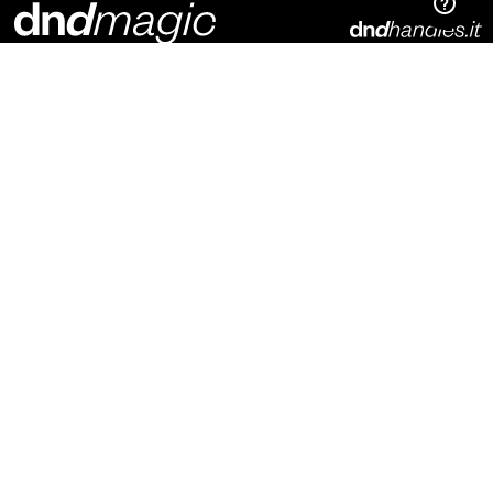
Dnd Martinelli S.r.l.
Via Piani di Mura, 2
25070 – Casto (BS)
Italia
t. +39 0365 899113
info@dndhandles.it
Suscríbete al boletín
Correo electrónico
*
configurador
perfil
catálogos
crea tu cuenta