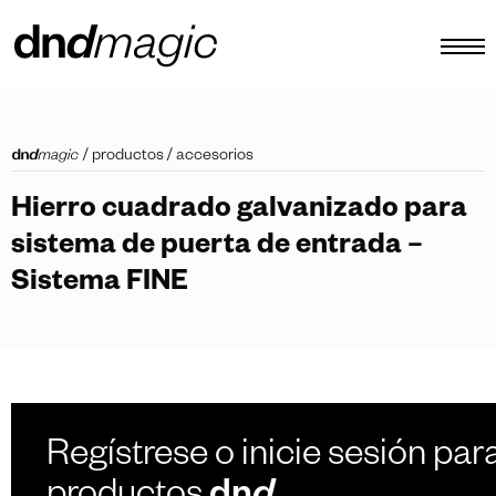
configurador
/
productos
/
accesorios
catálogos
Hierro cuadrado galvanizado para
productos
sistema de puerta de entrada –
tour virtual
Sistema FINE
vídeos tutoriales
tiradores personalizados
otro
Regístrese o inicie sesión para
ES