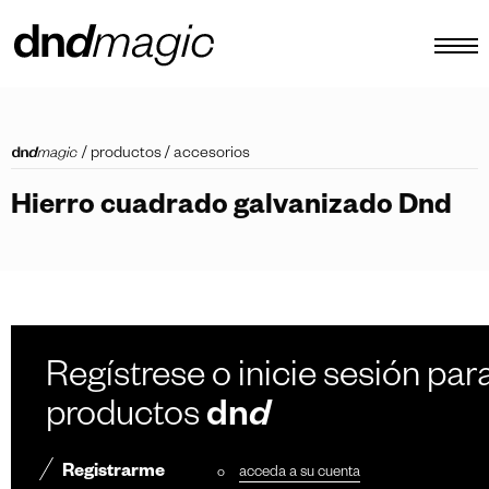
configurador
/
productos
/
accesorios
catálogos
Hierro cuadrado galvanizado Dnd
productos
tour virtual
vídeos tutoriales
tiradores personalizados
Regístrese o inicie sesión para
otro
productos
dn
d
Registrarme
o
acceda a su cuenta
ES