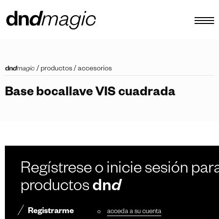
configurador
/
productos
/
accesorios
catálogos
Base bocallave VIS cuadrada
productos
tour virtual
vídeos tutoriales
tiradores personalizados
Regístrese o inicie sesión para
otro
productos
dn
d
Registrarme
o
acceda a su cuenta
ES