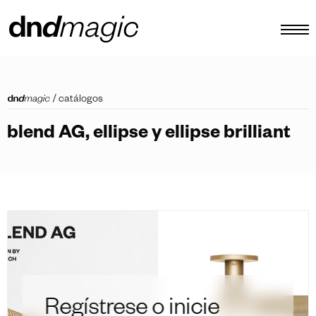
configurador
/
catálogos
catálogos
blend AG, ellipse y ellipse brilliant
productos
tour virtual
vídeos tutoriales
tiradores personalizados
otro
Regístrese o inicie
ES