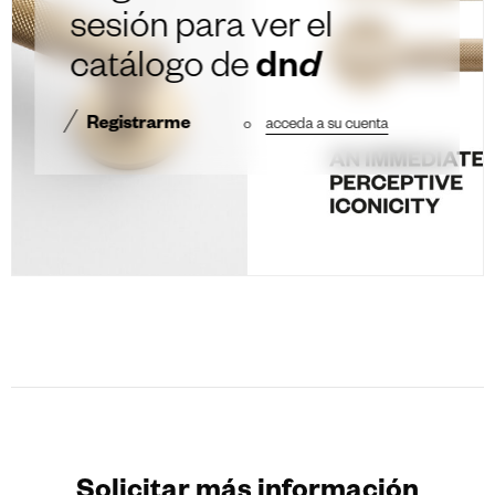
sesión para ver el
catálogo de
dn
d
Registrarme
o
acceda a su cuenta
Solicitar más información