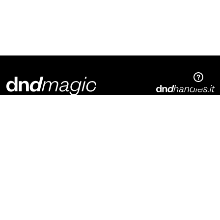
Dnd Martinelli S.r.l.
Via Piani di Mura, 2
25070 – Casto (BS)
Italia
t. +39 0365 899113
info@dndhandles.it
Suscríbete al boletín
Correo electrónico
*