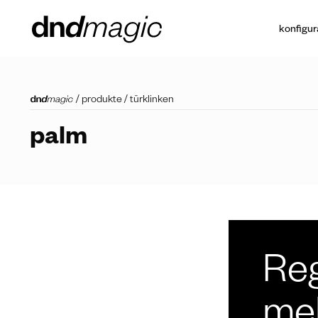
konfigur
/
produkte
/
türklinken
palm
Reg