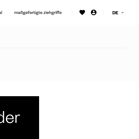
al
maßgefertigte ziehgriffe
DE
der