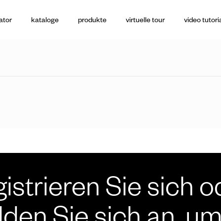
ator
kataloge
produkte
virtuelle tour
video tutori
istrieren Sie sich o