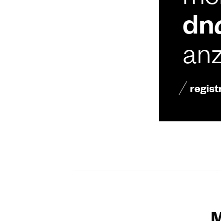
mel
dn
an
regist