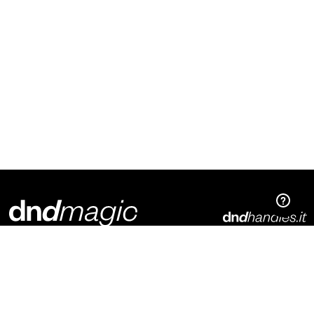
Dnd Martinelli S.r.l.
Via Piani di Mura, 2
25070 – Casto (BS)
Italia