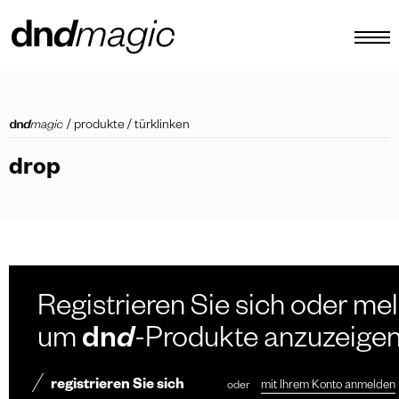
konfigurator
/
produkte
/
türklinken
kataloge
drop
produkte
virtuelle tour
video tutorial
maßgefertigte ziehgriffe
Registrieren Sie sich oder mel
Andere
um
dn
d
-Produkte anzuzeige
registrieren Sie sich
oder
mit Ihrem Konto anmelden
DE