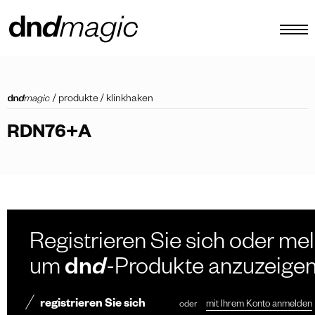
konfigurator
/
produkte
/
klinkhaken
kataloge
RDN76+A
produkte
virtuelle tour
video tutorial
maßgefertigte ziehgriffe
Registrieren Sie sich oder mel
Andere
um
dn
d
-Produkte anzuzeige
registrieren Sie sich
oder
mit Ihrem Konto anmelden
DE