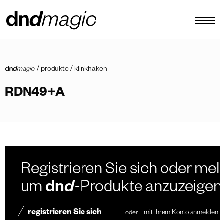
konfigurator
/
produkte
/
klinkhaken
kataloge
RDN49+A
produkte
virtuelle tour
video tutorial
maßgefertigte ziehgriffe
Registrieren Sie sich oder mel
Andere
um
dn
d
-Produkte anzuzeige
registrieren Sie sich
oder
mit Ihrem Konto anmelden
DE