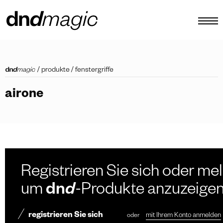
konfigurator
/
produkte
/
fenstergriffe
kataloge
airone
produkte
virtuelle tour
video tutorial
maßgefertigte ziehgriffe
Registrieren Sie sich oder mel
Andere
um
dn
d
-Produkte anzuzeige
registrieren Sie sich
oder
mit Ihrem Konto anmelden
DE