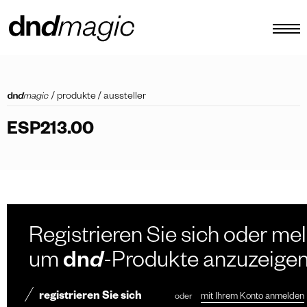
konfigurator
/
produkte
/
aussteller
kataloge
ESP213.00
produkte
virtuelle tour
video tutorial
maßgefertigte ziehgriffe
Registrieren Sie sich oder mel
Andere
um
dn
d
-Produkte anzuzeige
registrieren Sie sich
oder
mit Ihrem Konto anmelden
DE